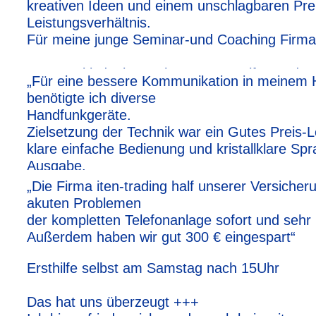
kreativen Ideen und einem unschlagbaren Pre
www.servicemann-gmbh.de
Leistungsverhältnis.
Für meine junge Seminar-und Coaching Firma 
www.positivdenken-schurtzmannwolfgang.de
„Für eine bessere Kommunikation in meinem 
benötigte ich diverse
Handfunkgeräte.
Zielsetzung der Technik war ein Gutes Preis-L
klare einfache Bedienung und kristallklare Sp
Ausgabe.
Die Firma iten-trading aus Pattensen erfüllte 
„Die Firma iten-trading half unserer Versicher
genau.“
akuten Problemen
Bau- und Möbeltischlerei, Bestattungen und 
der kompletten Telefonanlage sofort und sehr 
aller Art THOMAS HOHE
Außerdem haben wir gut 300 € eingespart“
VGH-Versicherungsagentur Erdtmann Schule
Ersthilfe selbst am Samstag
Das hat uns überzeugt +++