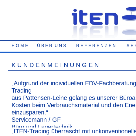
H O M E
Ü B E R U N S
R E F E R E N Z E N
S E 
K U N D E N M E I N U N G E N
„Aufgrund der individuellen EDV-Fachberatun
Trading
aus Pattensen-Leine gelang es unserer Büroa
Kosten beim Verbrauchsmaterial und den Ene
einzusparen.“
Servicemann / GF
Büro und Lagertechnik
„ITEN-Trading überrascht mit unkonventionel