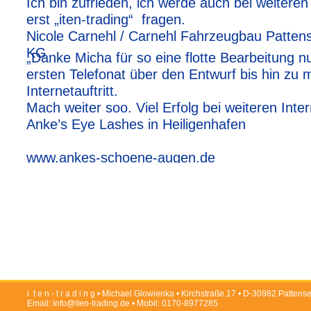
Ich bin zufrieden, ich werde auch bei weitere
erst „iten-trading“ fragen.
Nicole Carnehl / Carnehl Fahrzeugbau Patte
KG
„Danke Micha für so eine flotte Bearbeitung 
ersten Telefonat über den Entwurf bis hin zu
www.carnehl.eu
Internetauftritt.
Mach weiter soo. Viel Erfolg bei weiteren Intern
Anke’s Eye Lashes in Heiligenhafen
www.ankes-schoene-augen.de
i t e n - t r a d i n g • Michael Glowienka • Kirchstraße.17 • D-30982 Patten
Email:
info@iten-trading.de
• Mobil: 0170-8977285