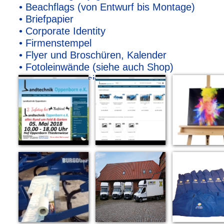
• Beachflags (von Entwurf bis Montage)
• Briefpapier
• Corporate Identity
• Firmenstempel
• Flyer und Broschüren, Kalender
• Fotoleinwände (siehe auch Shop)
• Grafik und Design
• Internetauftritt (Homepage, Websitengestal
"Damit auch Sie ab jetzt aus der ganzen Wel
bekommen"
• Logo Entwicklung und alles von A wie Anzeig
Zeitschriften!
• Marketingbanner ab 20 x 20cm bis 3 x 10 m
• Plakate XXXXL bin 72 Std Lieferbar (+Versan
• Prof. Fotoshooting und Imagefilme gern auf
• Rollups auch als Einzelanfertig
• Streuartikel und jegliches Werbematerial
• Visitenkarten