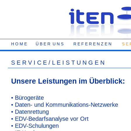
H O M E
Ü B E R U N S
R E F E R E N Z E N
S E 
S E R V I C E / L E I S T U N G E N
Unsere Leistungen im Überblick:
• Bürogeräte
• Daten- und Kommunikations-Netzwerke
• Datenrettung
• EDV-Bedarfsanalyse vor Ort
• EDV-Schulungen