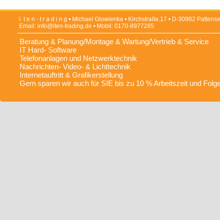
Unser Beratungsangebot
i t e n - t r a d i n g • Michael Glowienka • Kirchstraße.17 • D-30982 Patten
Email:
info@iten-trading.de
• Mobil: 0170-8977285
Beratung & Planung/Montage & Wartung/Vertrieb & Service
Suchen Sie einen kompetenten A
IT Hard- Software
Telefonanlagen und Netzwerktechnik
und organisatorische Fragestellu
Nachrichten- Video- & Lichttechnik
Internetauftritt & Grafikerstellung
Informationsverarbeitung?
Gern sparen wir auch für SIE bis zu 10 % Arbeitszeit und Folg
Wenden Sie sich an uns!
Die Firma "iten-trading" kann I
Beratungsangebot präsentieren.
Profitieren Sie von unserer Erfa
technischer, organisatorischer un
Aufgabenstellungen in verschie